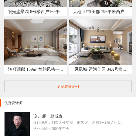
阳光盛景园 8号楼西户169平...
大地·都市美郡 196平米西户...
鸿顺观邸 139㎡ 简约风格—...
凤凰城·运河佳园 34A号楼...
更多装修案例
优秀设计师
设计师：赵成泰
设计理念：创造人性空间，把艺 术、科技环保融入生活。
从业经验：2009年至今