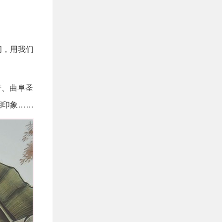
间，用我们
府、曲阜圣
湖印象……