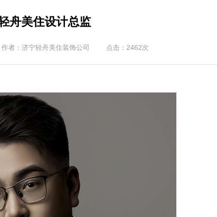
 轻舟美住设计总监
作者：济宁轻舟美住装饰公司
点击：
2462
次