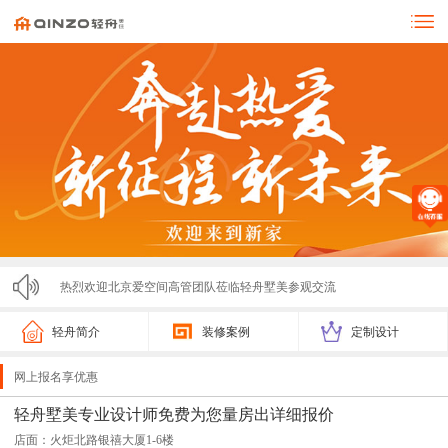
热烈欢迎北京爱空间高管团队莅临轻舟墅美参观交流
零投诉！！！济宁轻舟墅美装饰亮相市监局315展会，...
轻舟简介
装修案例
定制设计
轻舟墅美2025春节放假通知
网上报名享优惠
轻舟墅美装饰2025夏季招聘计划
轻舟墅美专业设计师免费为您量房出详细报价
店面：火炬北路银禧大厦1-6楼
激情开跑！2025济宁马拉松圆满落幕，轻舟墅美装饰...