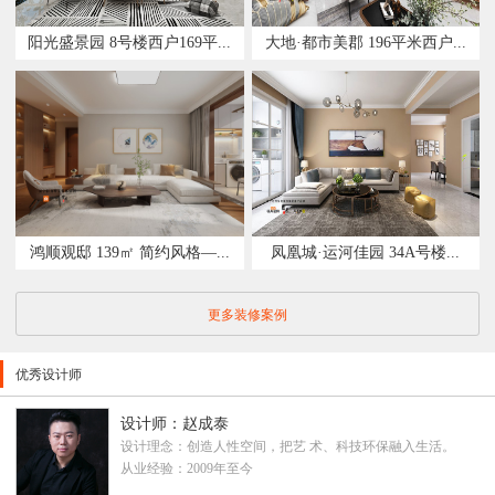
阳光盛景园 8号楼西户169平...
大地·都市美郡 196平米西户...
鸿顺观邸 139㎡ 简约风格—...
凤凰城·运河佳园 34A号楼...
更多装修案例
优秀设计师
设计师：赵成泰
设计理念：创造人性空间，把艺 术、科技环保融入生活。
从业经验：2009年至今