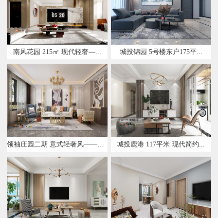
南风花园 215㎡ 现代轻奢—...
城投锦园 5号楼东户175平...
领袖庄园二期 意式轻奢风——设...
城投鹿港 117平米 现代简约...