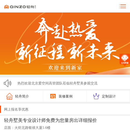
热烈欢迎北京爱空间高管团队莅临轻舟墅美参观交流
零投诉！！！济宁轻舟墅美装饰亮相市监局315展会，...
轻舟简介
装修案例
定制设计
轻舟墅美2025春节放假通知
网上报名享优惠
轻舟墅美装饰2025夏季招聘计划
轻舟墅美专业设计师免费为您量房出详细报价
店面：火炬北路银禧大厦1-6楼
激情开跑！2025济宁马拉松圆满落幕，轻舟墅美装饰...