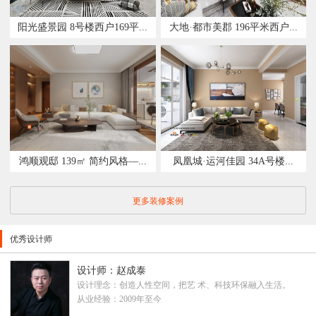
阳光盛景园 8号楼西户169平...
大地·都市美郡 196平米西户...
鸿顺观邸 139㎡ 简约风格—...
凤凰城·运河佳园 34A号楼...
更多装修案例
优秀设计师
设计师：赵成泰
设计理念：创造人性空间，把艺 术、科技环保融入生活。
从业经验：2009年至今