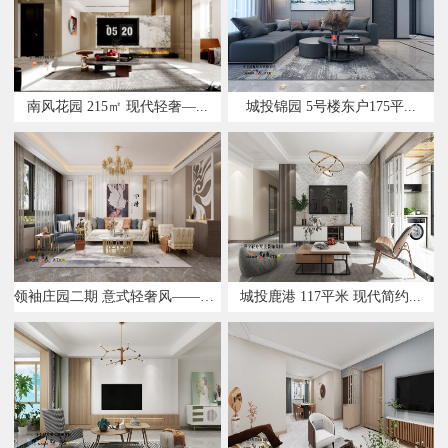
南风花园 215㎡ 现代轻奢—...
城投锦园 5号楼东户175平...
领袖庄园二期 意式轻奢风——设...
城投鹿港 117平米 现代简约...