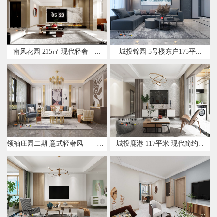
南风花园 215㎡ 现代轻奢—...
城投锦园 5号楼东户175平...
领袖庄园二期 意式轻奢风——设...
城投鹿港 117平米 现代简约...