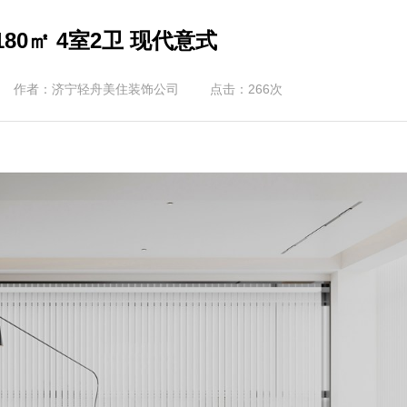
80㎡ 4室2卫 现代意式
作者：济宁轻舟美住装饰公司
点击：
266
次