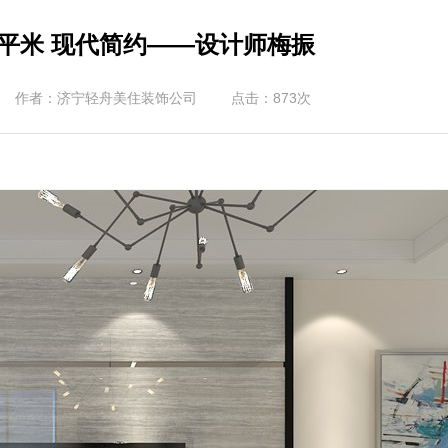
6平米 现代简约——设计师梅振
作者：济宁轻舟美住装饰公司
点击：
873
次