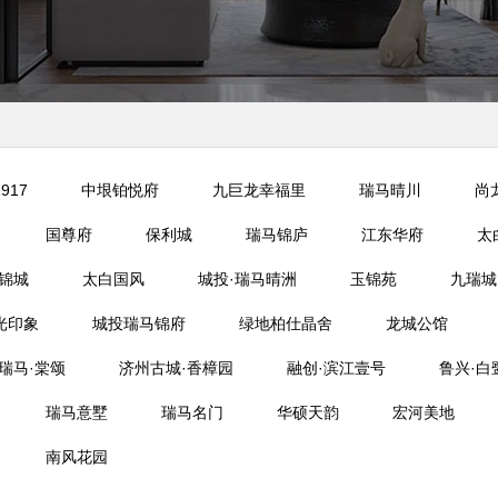
917
中垠铂悦府
九巨龙幸福里
瑞马晴川
尚
国尊府
保利城
瑞马锦庐
江东华府
太
锦城
太白国风
城投·瑞马晴洲
玉锦苑
九瑞城
光印象
城投瑞马锦府
绿地柏仕晶舍
龙城公馆
瑞马·棠颂
济州古城·香樟园
融创·滨江壹号
鲁兴·白
瑞马意墅
瑞马名门
华硕天韵
宏河美地
南风花园