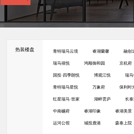
热装楼盘
青特瑞马云境
睿湖蘭馨
融创1
瑞马禧悦
鸿顺御和园
京杭府
国投·四季朗悦
博观江悦
瑞马
青特瑞马星悦
万象府
保利时
红星瑞马·世家
湖畔雲庐
长泰
中南樾府
睿湖印象
睿湖美景
运河公馆
城投鹿港
森泰上院