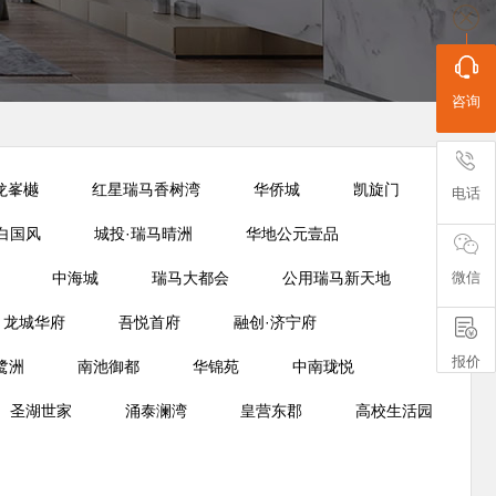
咨询
龙峯樾
红星瑞马香树湾
华侨城
凯旋门
电话
白国风
城投·瑞马晴洲
华地公元壹品
微信
中海城
瑞马大都会
公用瑞马新天地
龙城华府
吾悦首府
融创·济宁府
报价
鹭洲
南池御都
华锦苑
中南珑悦
圣湖世家
涌泰澜湾
皇营东郡
高校生活园