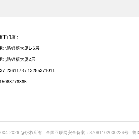
旗下门店：
北路银禧大厦1-6层
炬北路银禧大厦2层
361178 / 13285371011
063776365
-2026 @版权所有 全国互联网安全备案：37081102000234号
鲁I